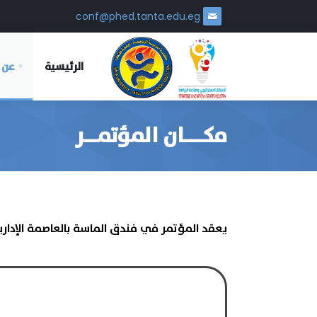
conf@phed.tanta.edu.eg
الرئيسية
عن 
مكـــان المؤتمــر
يعقد المؤتمر في فندق الماسة بالعاصمة الإداري