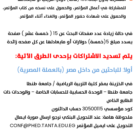
للمشاركة في أعمال المؤتمر، والحصول على نسخه من كتاب المؤتمر،
والحصول على شهادة حضور المؤتمر، والغذاء أثناء المؤتمر.
في حالة زيادة عدد صفحات البحث عن 15 ( خمسة عشر ) صفحة
يسدد مبلغ 5(خمسة) دولارات أو مايعادلها عن كل صفحه زائدة
يتم تسديد الاشتراكات بإحدى الطرق الأتية:
أولا: للباحثين من داخل مصر (بالعملة المصرية)
في الخزينة بمقر كلية التربية الرياضية / جامعة طنطا
جامعة طنطا – الوحدة الحسابية للحسابات الخاصة – والوحدات ذات
الطابع الخاص
كود مؤسسي 30500115 حساب الدائنون
ملحوظة هامة: عند التحويل البنكي نرجو ارسال صورة ايصال
التحويل على ايميل المؤتمر CONF@PHED.TANTA.EDU.EG