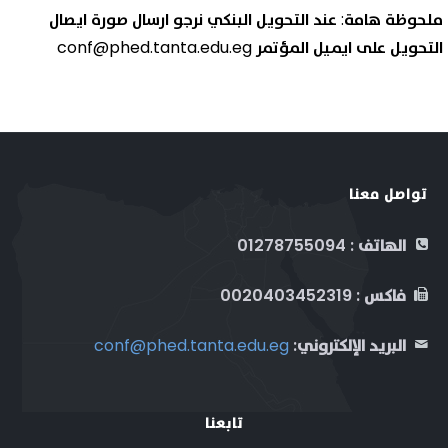
ملحوظة هامة: عند التحويل البنكي نرجو ارسال صورة ايصال
التحويل على ايميل المؤتمر conf@phed.tanta.edu.eg
تواصل معنا
الهاتف : 01278755094
فاكس : 0020403452319
البريد الإلكتروني:
conf@phed.tanta.edu.eg
تابعنا