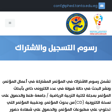
conf@phed.tanta.edu.eg
الرئيسية
رسوم التسجيل والاشتراك
عن المؤتمر
محاور المؤتمر
كلمة رئيس المؤتمر
شروط ومواصفات النشر
كلمة نائب رئيس المؤتمر
تشمل رسوم الاشتراك في المؤتمر المشاركة في أعمال المؤتمر،
رسوم التسجيل
أهداف المؤتمر
ونشر البحث في حالة قبولة في عدد الكترونى خاص بأبحاث
المؤتمر بمجلة لكلية التربية الرياضية / جامعة طنط والحصول على
التسجيل
مجالات المؤتمر
نسخة الكترونية (CD)من بحوث المؤتمر، وحقيبة المؤتمر التي
البرنامج
لغات المؤتمر
تحتوي علي مطبوعات المؤتمر، والحصول علي شهادة حضور