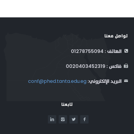
الأرشيف
مكان المؤتمر
المؤتمر العلمي الدولي الثالث
تواصل معنا
الهاتف : 01278755094
فاكس : 0020403452319
البريد الإلكتروني:
conf@phed.tanta.edu.eg
تابعنا