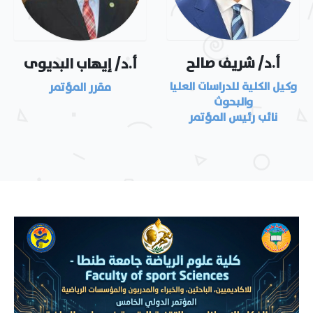
أ.د/ شريف صالح
أ.د/ إيهاب البديوى
وكيل الكلية للدراسات العليا
مقرر المؤتمر
والبحوث
نائب رئيس المؤتمر